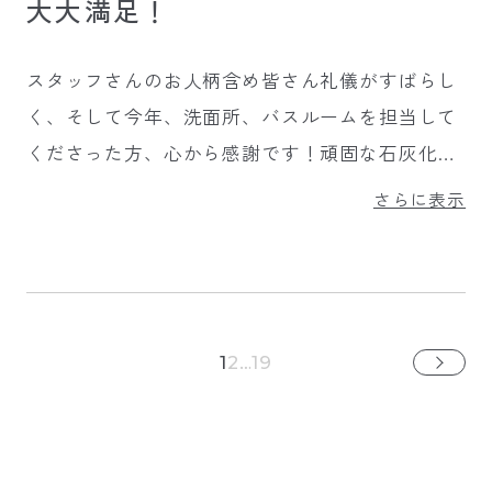
大大満足！
スタッフさんのお人柄含め皆さん礼儀がすばらし
く、そして今年、洗面所、バスルームを担当して
くださった方、心から感謝です！頑固な石灰化し
てしまった水垢が取れていました！また、今年も
さらに表示
同じ方にお願いしたいです。大大大満足！感謝！
1
2
…
19