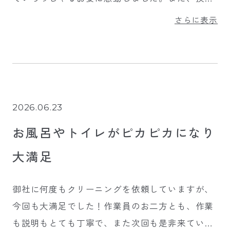
扇をピカピカに磨き上げていただき、キッチンの
さらに表示
居心地が良くなりました。質問への対応も誠実
で、同じマンション在住のお二人にご紹介しまし
た。
2026.06.23
お風呂やトイレがピカピカになり
大満足
御社に何度もクリーニングを依頼していますが、
今回も大満足でした！作業員のお二方とも、作業
も説明もとても丁寧で、また次回も是非来ていた